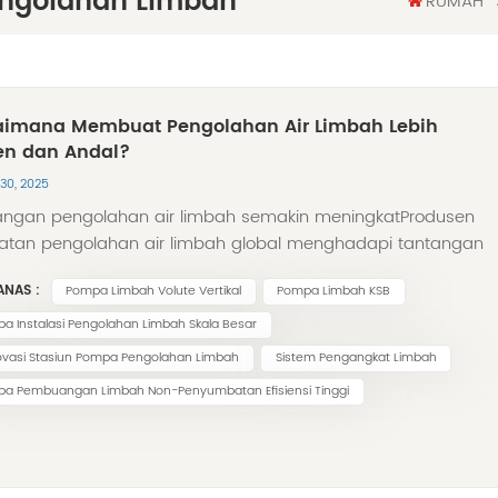
engolahan Limbah
RUMAH
imana Membuat Pengolahan Air Limbah Lebih
ien dan Andal?
30, 2025
angan pengolahan air limbah semakin meningkatProdusen
latan pengolahan air limbah global menghadapi tantangan
 sama: meningkatnya keberadaan zat padat dalam air
ANAS :
Pompa Limbah Volute Vertikal
Pompa Limbah KSB
h, limbah cair, dan air permukaan, seperti tisu basah dan
n berserat lainnya yang dapat menyumbat pompa.
a Instalasi Pengolahan Limbah Skala Besar
ipun demikian, terutama di era anggaran yang semakin
vasi Stasiun Pompa Pengolahan Limbah
Sistem Pengangkat Limbah
pis dan proses yang semakin kompleks, pengoperasian
a Pembuangan Limbah Non-Penyumbatan Efisiensi Tinggi
lasi pengolahan air limbah harus seefisien, sebebas masalah
sebebas perawatan mungkin. Memastikan Pengolahan Air
ah yang Andal dan Efisien Sebagai pakar dalam pengolahan
limbah, SUOU menawarkan solusi terpadu dan menyeluruh