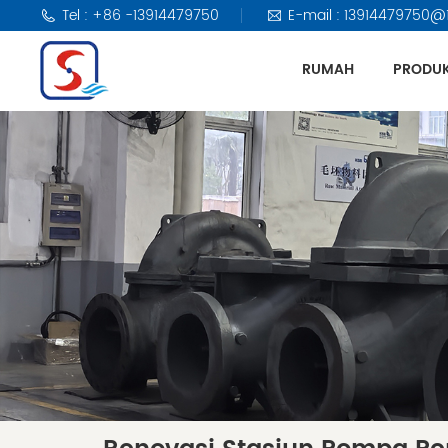
Tel : +86 -13914479750
E-mail : 13914479750@
RUMAH
PRODU