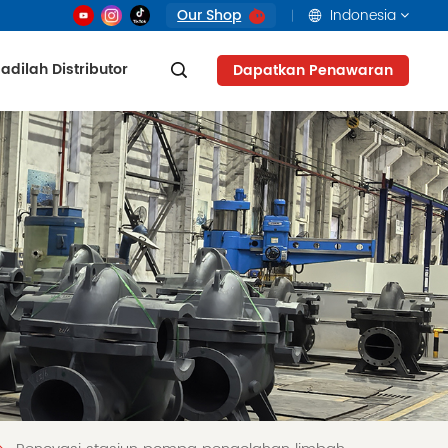
Our Shop
Indonesia
adilah Distributor
Dapatkan Penawaran
English
français
русский
العربية
Tiếng Việt
Indonesia