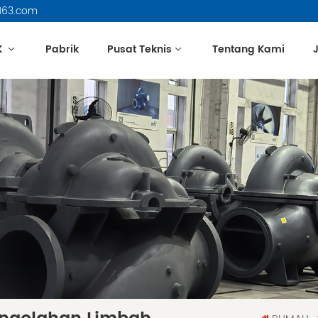
163.com
K
Pabrik
Pusat Teknis
Tentang Kami
J