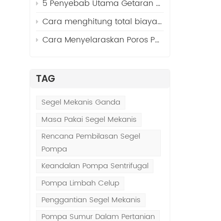
5 Penyebab Utama Getaran Pompa Sentrifugal dan Cara Memperbaikinya
n
Cara menghitung total biaya kepemilikan (TCO) untuk pompa industri
Cara Menyelaraskan Poros Pompa Sentrifugal dan Motor dalam 5 Langkah Mudah
TAG
Segel Mekanis Ganda
Masa Pakai Segel Mekanis
Rencana Pembilasan Segel
Pompa
Keandalan Pompa Sentrifugal
Pompa Limbah Celup
n
Penggantian Segel Mekanis
Pompa Sumur Dalam Pertanian