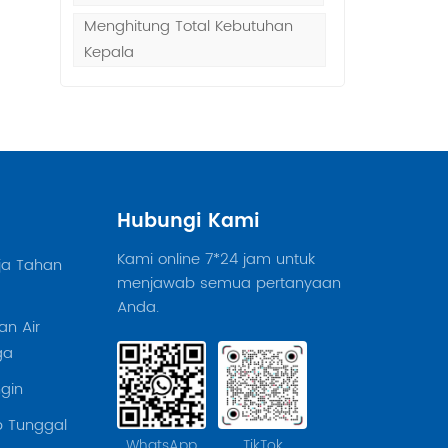
Menghitung Total Kebutuhan
Kepala
Hubungi Kami
Kami online 7*24 jam untuk
ja Tahan
menjawab semua pertanyaan
Anda.
n Air
ga
gin
 Tunggal
WhatsApp
TikTok