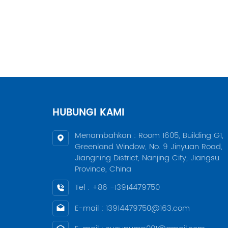
optim
panj
peng
penge
besar
dan s
berb
limb
berte
HUBUNGI KAMI
pemu
subm
Menambahkan : Room 1605, Building G1,
sumur
Greenland Window, No. 9 Jinyuan Road,
Pengo
Jiangning District, Nanjing City, Jiangsu
mekan
Province, China
air h
Tel : +86 -13914479750
permu
pomp
E-mail : 13914479750@163.com
peng