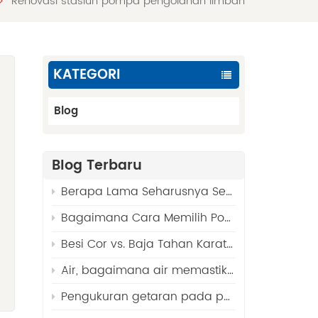
Renovasi stasiun pompa pengolahan limbah
KATEGORI
Blog
Blog Terbaru
Berapa Lama Seharusnya Segel Mekanis Bertahan? Faktor-faktor dan Panduan Penggantian
Bagaimana Cara Memilih Pompa Celup untuk Sumur Bor?
Besi Cor vs. Baja Tahan Karat 316 - Material Terbaik untuk Pompa Air Limbah
,
Air, bagaimana air memastikan kelancaran operasional industri?
Pengukuran getaran pada pompa sentrifugal dan analisis kegagalan tipikal.