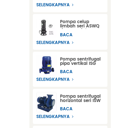
SELENGKAPNYA
Pompa celup
limbah seri ASWQ
dengan alat
pemotong
BACA
SELENGKAPNYA
Pompa sentrifugal
pipa vertikal ISG
BACA
SELENGKAPNYA
Pompa sentrifugal
horizontal seri ISW
BACA
SELENGKAPNYA