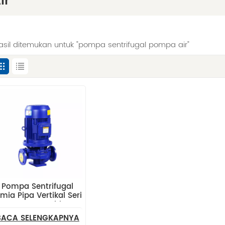
ir
hasil ditemukan untuk "pompa sentrifugal pompa air"
Pompa Sentrifugal
imia Pipa Vertikal Seri
ISV Buatan China
BACA SELENGKAPNYA