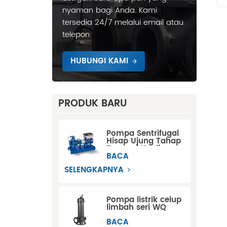
nyaman bagi Anda. Kami
tersedia 24/7 melalui email atau
telepon.
HUBUNGI KAMI
PRODUK BARU
Pompa Sentrifugal
Hisap Ujung Tahap
Tunggal Kopling
Diperpanjang KSB
BACA
ETN
SELENGKAPNYA
Pompa listrik celup
limbah seri WQ
BACA