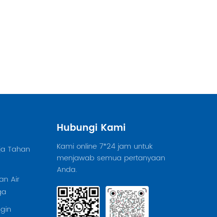
Hubungi Kami
Kami online 7*24 jam untuk
ja Tahan
menjawab semua pertanyaan
Anda.
n Air
ga
gin