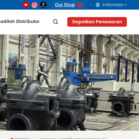
Our Shop
Indonesia
adilah Distributor
Dapatkan Penawaran
English
français
русский
العربية
Tiếng Việt
Indonesia