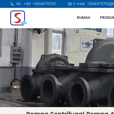
Tel : +86 -13914479750
E-mail : 13914479750@
RUMAH
PRODU