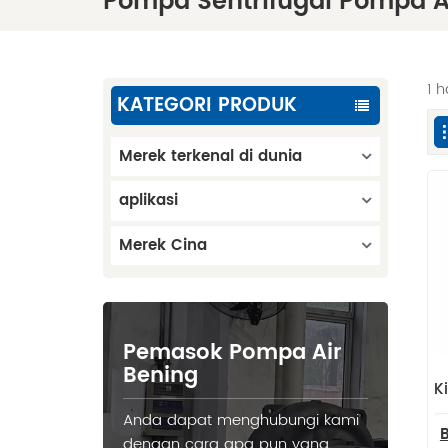
Pompa Sentrifugal Pompa A
1 
KATEGORI PRODUK
Merek terkenal di dunia
aplikasi
Merek Cina
Pemasok Pompa Air
Bening
K
Anda dapat menghubungi kami
dengan cara apa pun yang