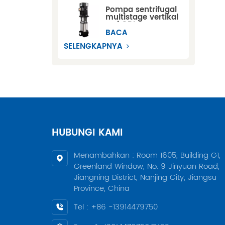
Pompa sentrifugal
multistage vertikal
seri CDL
BACA
SELENGKAPNYA
HUBUNGI KAMI
Menambahkan : Room 1605, Building G1,
Greenland Window, No. 9 Jinyuan Road,
Jiangning District, Nanjing City, Jiangsu
Province, China
Tel : +86 -13914479750