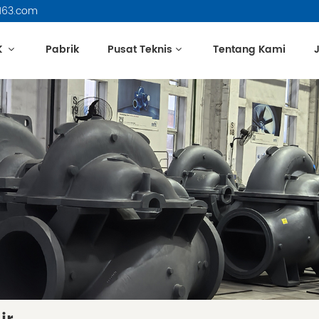
163.com
K
Pabrik
Pusat Teknis
Tentang Kami
J