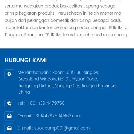
serta menyediakan produk berkualitas Jepang sebagai
prinsip kegiatan produksi. Perusahaan ini telah menerima
pujian dari pelanggan domestik dan asing. Sebagai basis
manufaktur dan kantor penjualan produk pompa TSURUMI di
Tiongkok, Shanghai TSURUMI terus tumbuh dan berkembang.
HUBUNGI KAMI
Menambahkan : Room 1605, Building G1,
Greenland Window, No. 9 Jinyuan Road,
Jiangning District, Nanjing City, Jiangsu Province,
China
Tel : +86 -13914479750
E-mail : 13914479750@163.com
E-mail : suoupump001@gmail.com