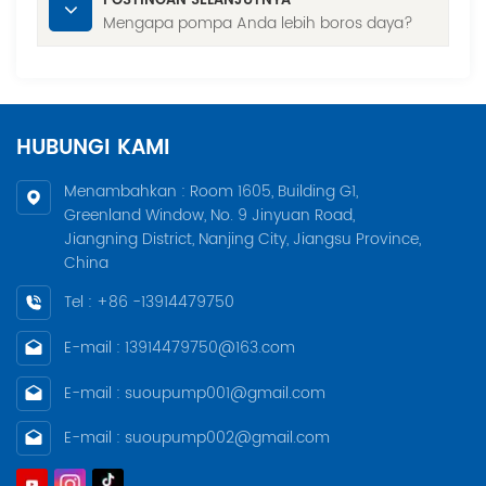
POSTINGAN SELANJUTNYA
Mengapa pompa Anda lebih boros daya?
HUBUNGI KAMI
Menambahkan : Room 1605, Building G1,
Greenland Window, No. 9 Jinyuan Road,
Jiangning District, Nanjing City, Jiangsu Province,
China
Tel : +86 -13914479750
E-mail : 13914479750@163.com
E-mail : suoupump001@gmail.com
E-mail : suoupump002@gmail.com